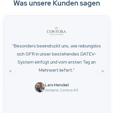
Was unsere Kunden sagen
"
Besonders beeindruckt uns, wie reibungslos
"
70
sich GFR in unser bestehendes DATEV-
F
System einfügt und vom ersten Tag an
Mehrwert liefert.
"
Previous slide
Next s
Lars Henckel
Vorstand, Contora AG